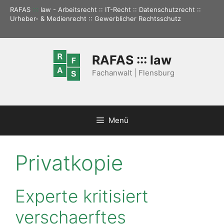
Zum
RAFAS
:::
law - Arbeitsrecht :: IT-Recht :: Datenschutzrecht ::
Inhalt
Urheber- & Medienrecht :: Gewerblicher Rechtsschutz
springen
RAFAS ::: law
Fachanwalt | Flensburg
Menü
Privatkopie
Experte kritisiert
verschaerftes