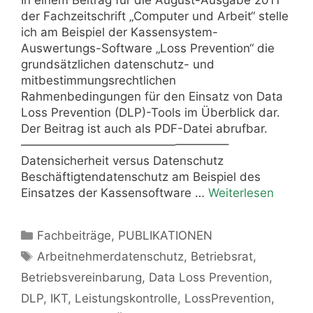
In einem Beitrag für die August-Ausgabe 2011
der Fachzeitschrift „Computer und Arbeit“ stelle
ich am Beispiel der Kassensystem-
Auswertungs-Software „Loss Prevention“ die
grundsätzlichen datenschutz- und
mitbestimmungsrechtlichen
Rahmenbedingungen für den Einsatz von Data
Loss Prevention (DLP)-Tools im Überblick dar.
Der Beitrag ist auch als PDF-Datei abrufbar.
—————————————————–
Datensicherheit versus Datenschutz
Beschäftigtendatenschutz am Beispiel des
Einsatzes der Kassensoftware …
Weiterlesen
Kategorien
Fachbeiträge
,
PUBLIKATIONEN
Schlagwörter
Arbeitnehmerdatenschutz
,
Betriebsrat
,
Betriebsvereinbarung
,
Data Loss Prevention
,
DLP
,
IKT
,
Leistungskontrolle
,
LossPrevention
,