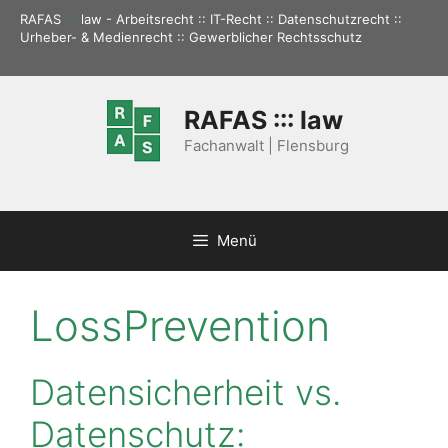
Zum
RAFAS
:::
law - Arbeitsrecht :: IT-Recht :: Datenschutzrecht ::
Inhalt
Urheber- & Medienrecht :: Gewerblicher Rechtsschutz
springen
RAFAS ::: law
Fachanwalt | Flensburg
Menü
LossPrevention
Datensicherheit vs.
Datenschutz: