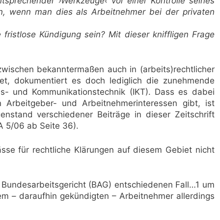
ntsprechender ›Werkzeuge‹ vor einer Kontrolle seines
n, wenn man dies als Arbeitnehmer bei der privaten
fristlose Kündigung sein? Mit dieser kniffligen Frage
nzwischen bekanntermaßen auch in (arbeits)rechtlicher
tet, dokumentiert es doch lediglich die zunehmende
ons- und Kommunikationstechnik (IKT). Dass es dabei
n Arbeitgeber- und Arbeitnehmerinteressen gibt, ist
stand verschiedener Beiträge in dieser Zeitschrift
A 5/06 ab Seite 36).
se für rechtliche Klärungen auf diesem Gebiet nicht
 Bundesarbeitsgericht (BAG) entschiedenen Fall…1 um
dem – daraufhin gekündigten – Arbeitnehmer allerdings