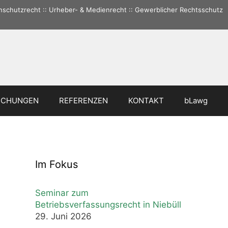
tenschutzrecht :: Urheber- & Medienrecht :: Gewerblicher Rechtsschutz
ICHUNGEN
REFERENZEN
KONTAKT
bLawg
Im Fokus
Seminar zum
Betriebsverfassungsrecht in Niebüll
29. Juni 2026