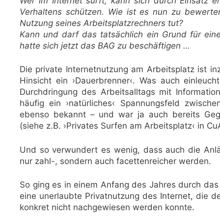
Wer im Internet surft, kann sich durch Einsatz e
Verhaltens schützen. Wie ist es nun zu bewerte
Nutzung seines Arbeitsplatzrechners tut?
Kann und darf das tatsächlich ein Grund für eine 
hatte sich jetzt das BAG zu beschäftigen …
Die private Internetnutzung am Arbeitsplatz ist i
Hinsicht ein ›Dauerbrenner‹. Was auch einleuch
Durchdringung des Arbeitsalltags mit Informati
häufig ein ›natürliches‹ Spannungsfeld zwische
ebenso bekannt – und war ja auch bereits Gegen
(siehe z.B. ›Privates Surfen am Arbeitsplatz‹ in Cu
Und so verwundert es wenig, dass auch die Anläs
nur zahl-, sondern auch facettenreicher werden.
So ging es in einem Anfang des Jahres durch das
eine unerlaubte Privatnutzung des Internet, die 
konkret nicht nachgewiesen werden konnte.