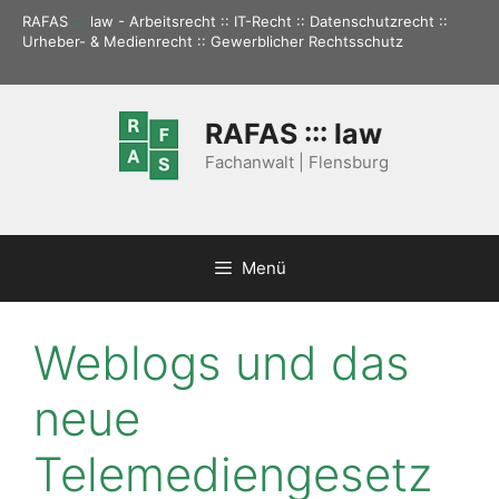
Zum
RAFAS
:::
law - Arbeitsrecht :: IT-Recht :: Datenschutzrecht ::
Inhalt
Urheber- & Medienrecht :: Gewerblicher Rechtsschutz
springen
RAFAS ::: law
Fachanwalt | Flensburg
Menü
Weblogs und das
neue
Telemediengesetz