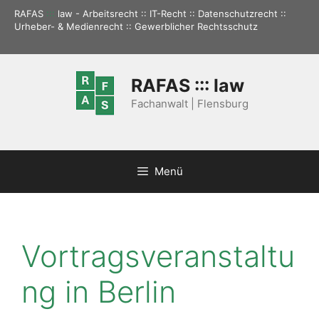
Zum
RAFAS
:::
law - Arbeitsrecht :: IT-Recht :: Datenschutzrecht ::
Inhalt
Urheber- & Medienrecht :: Gewerblicher Rechtsschutz
springen
RAFAS ::: law
Fachanwalt | Flensburg
Menü
Vortragsveranstaltu
ng in Berlin