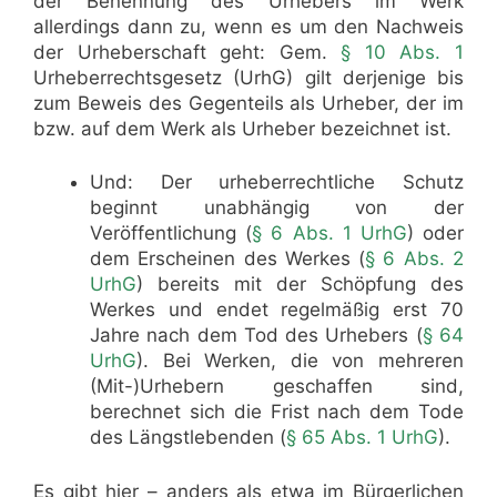
der Benennung des Urhebers im Werk
allerdings dann zu, wenn es um den Nachweis
der Urheberschaft geht: Gem.
§ 10 Abs. 1
Urheberrechtsgesetz (UrhG) gilt derjenige bis
zum Beweis des Gegenteils als Urheber, der im
bzw. auf dem Werk als Urheber bezeichnet ist.
Und: Der urheberrechtliche Schutz
beginnt unabhängig von der
Veröffentlichung (
§ 6 Abs. 1 UrhG
) oder
dem Erscheinen des Werkes (
§ 6 Abs. 2
UrhG
) bereits mit der Schöpfung des
Werkes und endet regelmäßig erst 70
Jahre nach dem Tod des Urhebers (
§ 64
UrhG
). Bei Werken, die von mehreren
(Mit-)Urhebern geschaffen sind,
berechnet sich die Frist nach dem Tode
des Längstlebenden (
§ 65 Abs. 1 UrhG
).
Es gibt hier – anders als etwa im Bürgerlichen