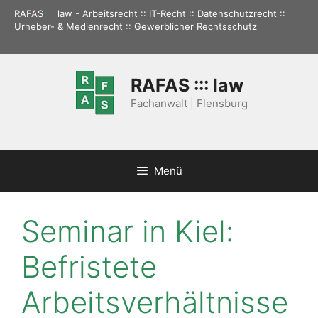
Zum
RAFAS
:::
law - Arbeitsrecht :: IT-Recht :: Datenschutzrecht ::
Inhalt
Urheber- & Medienrecht :: Gewerblicher Rechtsschutz
springen
RAFAS ::: law
Fachanwalt | Flensburg
Menü
Seminar in Kiel:
Befristete
Arbeitsverhältnisse