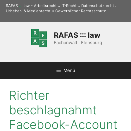
Zum
RAFAS
:::
law - Arbeitsrecht :: IT-Recht :: Datenschutzrecht ::
Inhalt
Urheber- & Medienrecht :: Gewerblicher Rechtsschutz
springen
RAFAS ::: law
Fachanwalt | Flensburg
Menü
Richter
beschlagnahmt
Facebook-Account