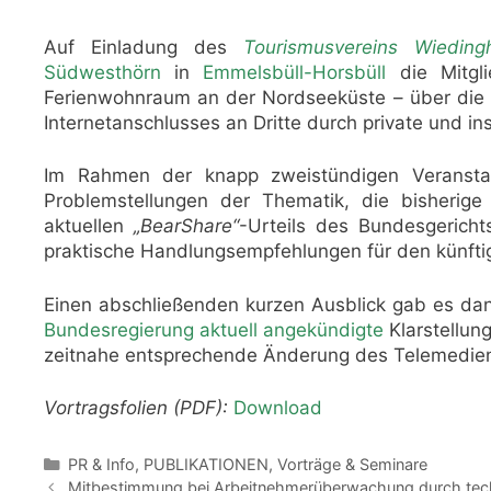
Auf Einladung des
Tourismusvereins Wieding
Südwesthörn
in
Emmelsbüll-Horsbüll
die Mitgli
Ferienwohnraum an der Nordseeküste – über die 
Internetanschlusses an Dritte durch private und inst
Im Rahmen der knapp zweistündigen Veransta
Problemstellungen der Thematik, die bisherig
aktuellen
„BearShare“
-Urteils des Bundesgerich
praktische Handlungsempfehlungen für den künf
Einen abschließenden kurzen Ausblick gab es d
Bundesregierung aktuell angekündigte
Klarstellun
zeitnahe entsprechende Änderung des Telemedie
Vortragsfolien (PDF):
Download
Kategorien
PR & Info
,
PUBLIKATIONEN
,
Vorträge & Seminare
Mitbestimmung bei Arbeitnehmerüberwachung durch tech