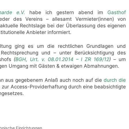
harde e.V.
habe ich gestern abend im
Gasthof
eder des Vereins – allesamt Vermieter(innen) von
aktuelle Rechtslage bei der Überlassung des eigenen
itutionelle Anbieter informiert.
ltung ging es um die rechtlichen Grundlagen und
e Rechtsprechung und – unter Berücksichtigung des
tshofs
(
BGH, Urt. v. 08.01.2014 – I ZR 169/12
)
– um
tigen Umgang mit Gästen & etwaigen Abmahnungen.
ann aus gegebenem Anlaß auch noch auf die
durch die
g zur Access-Providerhaftung durch eine beabsichtigte
ngesetzes.
nische Einrichtungen