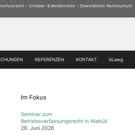
tenschutzrecht :: Urheber- & Medienrecht :: Gewerblicher Rechtsschutz
ICHUNGEN
REFERENZEN
KONTAKT
bLawg
Im Fokus
Seminar zum
Betriebsverfassungsrecht in Niebüll
29. Juni 2026