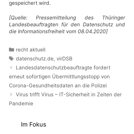
gespeichert wird.
[Quelle: Pressemitteilung des Thüringer
Landesbeauftragten für den Datenschutz und
die Informationsfreiheit vom 08.04.2020]
Download
Kategorien
recht aktuell
Thüringer
Schlagwörter
datenschutz.de
,
virDSB
Schulsoftware
in
Landesdatenschutzbeauftragte fordert
Corona-
erneut sofortigen Übermittlungsstopp von
Zeiten:
Corona-Gesundheitsdaten an die Polizei
Einwilligung
und
Virus trifft Virus – IT-Sicherheit in Zeiten der
Informationspflichten
Pandemie
auch
online
möglich!
Im Fokus
als