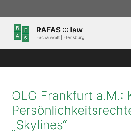
Zum
Inhalt
springen
RAFAS ::: law
Fachanwalt | Flensburg
OLG Frankfurt a.M.: 
Persönlichkeitsrecht
„Skylines“