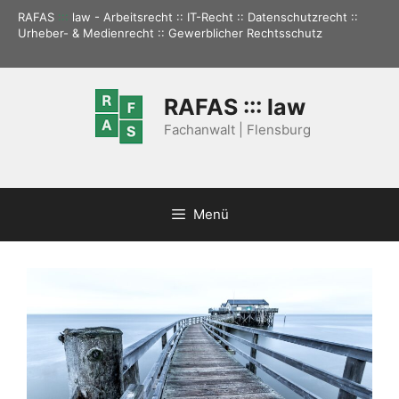
Zum
RAFAS
:::
law - Arbeitsrecht :: IT-Recht :: Datenschutzrecht ::
Inhalt
Urheber- & Medienrecht :: Gewerblicher Rechtsschutz
springen
RAFAS ::: law
Fachanwalt | Flensburg
Menü