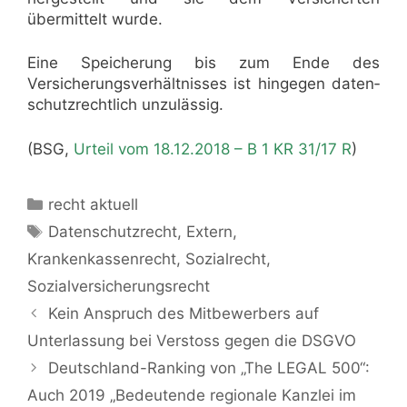
übermittelt wurde.
Eine Speicherung bis zum Ende des
Versicherungs­verhältnisses ist hingegen daten­
schutz­rechtlich unzulässig.
(BSG,
Urteil vom 18.12.2018 – B 1 KR 31/17 R
)
Kategorien
recht aktuell
Schlagwörter
Datenschutzrecht
,
Extern
,
Krankenkassenrecht
,
Sozialrecht
,
Sozialversicherungsrecht
Kein Anspruch des Mitbewerbers auf
Unterlassung bei Verstoss gegen die DSGVO
Deutschland-Ranking von „The LEGAL 500“:
Auch 2019 „Bedeutende regionale Kanzlei im