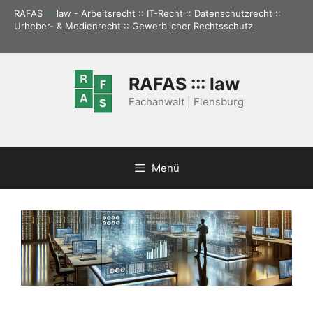
Zum
RAFAS
:::
law - Arbeitsrecht :: IT-Recht :: Datenschutzrecht ::
Inhalt
Urheber- & Medienrecht :: Gewerblicher Rechtsschutz
springen
RAFAS ::: law
Fachanwalt | Flensburg
Menü