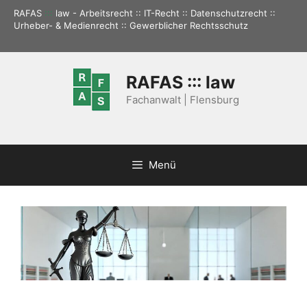
Zum
RAFAS
:::
law - Arbeitsrecht :: IT-Recht :: Datenschutzrecht ::
Inhalt
Urheber- & Medienrecht :: Gewerblicher Rechtsschutz
springen
RAFAS ::: law
Fachanwalt | Flensburg
Menü